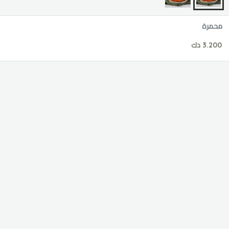
محمرة
3.200 دك