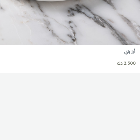
أرز بني
2.500 دك