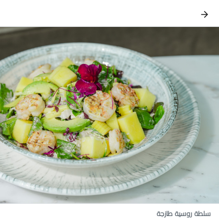
سلطة روسية طازجة