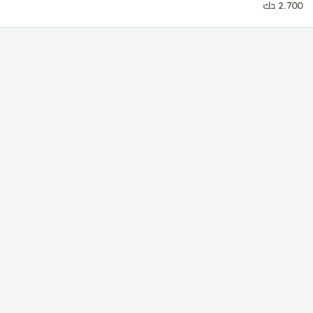
2.700 دك